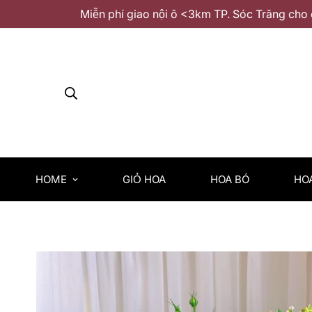
Miễn phí giao nội ô <3km TP. Sóc Trăng cho 
HOME
GIỎ HOA
HOA BÓ
HO