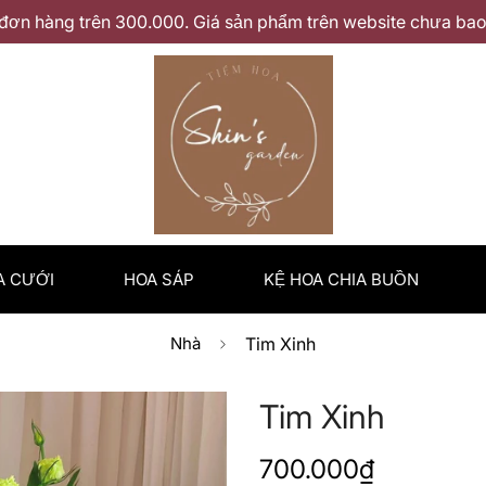
đơn hàng trên 300.000. Giá sản phẩm trên website chưa bao 
A CƯỚI
HOA SÁP
KỆ HOA CHIA BUỒN
Nhà
Tim Xinh
Tim Xinh
Giá
700.000₫