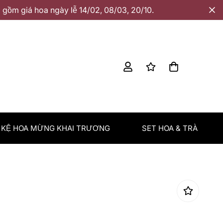
gồm giá hoa ngày lễ 14/02, 08/03, 20/10.
KỆ HOA MỪNG KHAI TRƯƠNG
SET HOA & TRÀ