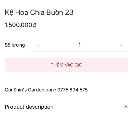
Kệ Hoa Chia Buồn 23
Giá
1.500.000₫
thông
thường
Số lượng
THÊM VÀO GIỎ
Gọi Shin's Garden bạn : 0775 694 575
Product description