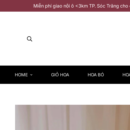
Miễn phí giao nội ô <3km TP. Sóc Trăng cho 
HOME
GIỎ HOA
HOA BÓ
HO