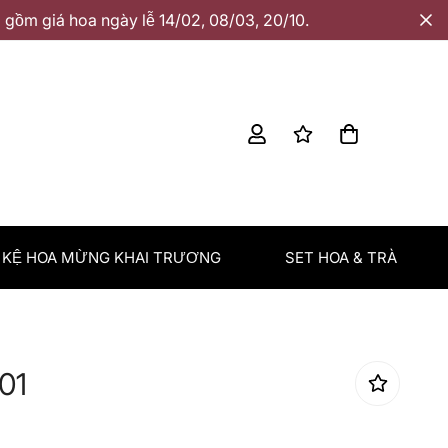
gồm giá hoa ngày lễ 14/02, 08/03, 20/10.
KỆ HOA MỪNG KHAI TRƯƠNG
SET HOA & TRÀ
01