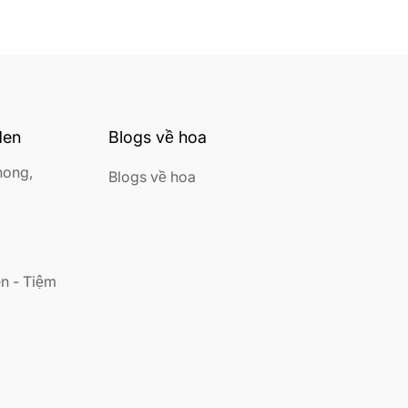
den
Blogs về hoa
hong,
Blogs về hoa
n - Tiệm