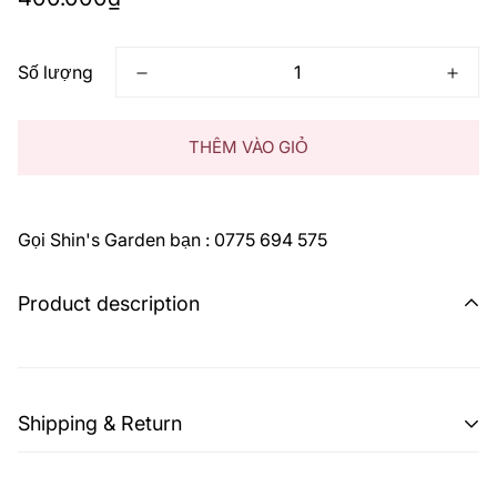
thông
thường
Số lượng
THÊM VÀO GIỎ
Gọi Shin's Garden bạn : 0775 694 575
Product description
Shipping & Return
Shipping cost is based on weight. Just add products to