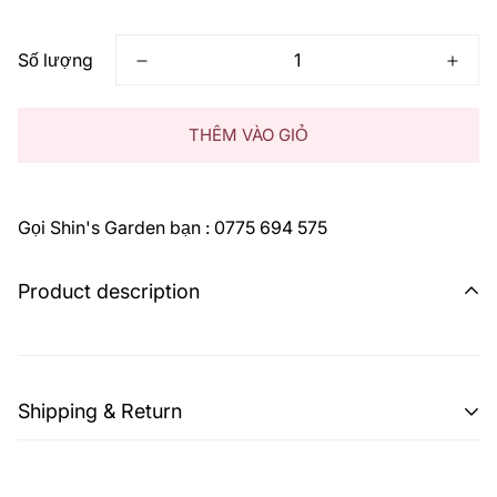
thông
thường
Số lượng
THÊM VÀO GIỎ
Gọi Shin's Garden bạn : 0775 694 575
Product description
Shipping & Return
Shipping cost is based on weight. Just add products to