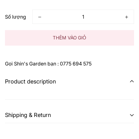
thông
thường
Số lượng
THÊM VÀO GIỎ
Gọi Shin's Garden bạn : 0775 694 575
Product description
Shipping & Return
Shipping cost is based on weight. Just add products to