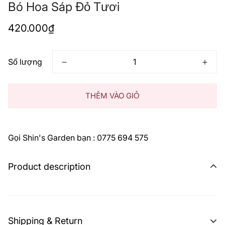
Bó Hoa Sáp Đỏ Tươi
Giá
420.000₫
thông
thường
Số lượng
THÊM VÀO GIỎ
Gọi Shin's Garden bạn : 0775 694 575
Product description
Shipping & Return