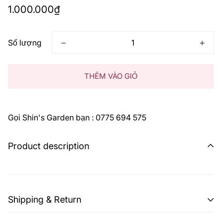
Giá
1.000.000₫
thông
thường
Số lượng
THÊM VÀO GIỎ
Gọi Shin's Garden bạn : 0775 694 575
Product description
Shipping & Return