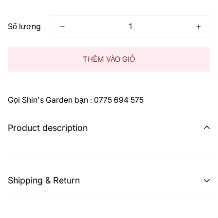
thông
thường
Số lượng
THÊM VÀO GIỎ
Gọi Shin's Garden bạn : 0775 694 575
Product description
Shipping & Return
Shipping cost is based on weight. Just add products to