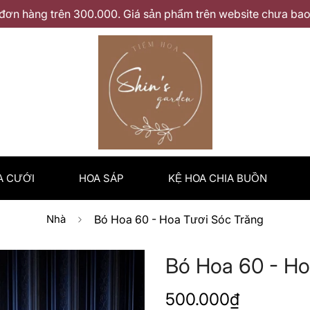
đơn hàng trên 300.000. Giá sản phẩm trên website chưa bao 
A CƯỚI
HOA SÁP
KỆ HOA CHIA BUỒN
Nhà
Bó Hoa 60 - Hoa Tươi Sóc Trăng
Bó Hoa 60 - Ho
Giá
500.000₫