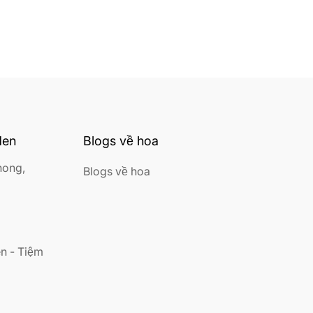
den
Blogs về hoa
hong,
Blogs về hoa
n - Tiệm