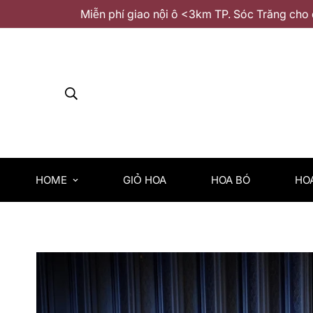
Miễn phí giao nội ô <3km TP. Sóc Trăng cho 
HOME
GIỎ HOA
HOA BÓ
HO