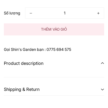
thông
thường
Số lượng
THÊM VÀO GIỎ
Gọi Shin's Garden bạn : 0775 694 575
Product description
Shipping & Return
Shipping cost is based on weight. Just add products to