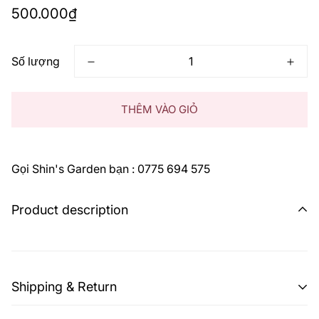
Giá
500.000₫
thông
thường
Số lượng
THÊM VÀO GIỎ
Gọi Shin's Garden bạn : 0775 694 575
Product description
Shipping & Return