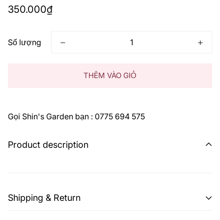
Giá
350.000₫
thông
thường
Số lượng
THÊM VÀO GIỎ
Gọi Shin's Garden bạn : 0775 694 575
Product description
Shipping & Return